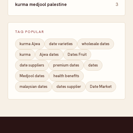
kurma medjool palestine
3
TAG POPULAR
kurma Ajwa
date varieties
wholesale dates
kurma
Ajwa dates
Dates Fruit
date suppliers
premium dates
dates
Medjool dates
health benefits
malaysian dates
dates supplier
Date Market